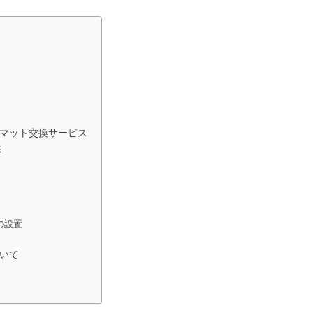
マット交換サービス
供
の設置
いて