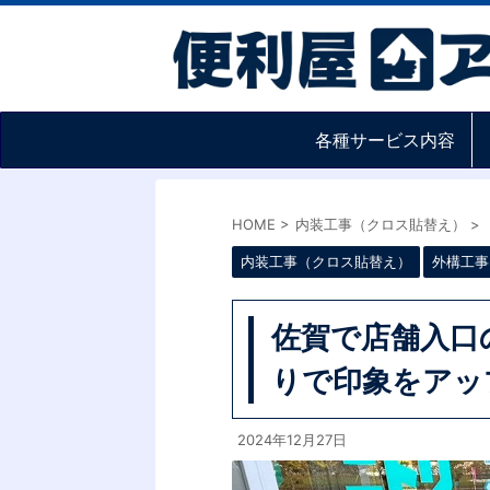
各種サービス内容
HOME
>
内装工事（クロス貼替え）
>
内装工事（クロス貼替え）
外構工事
佐賀で店舗入口
りで印象をアッ
2024年12月27日