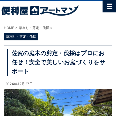
HOME
>
草刈り・剪定・伐採
>
草刈り・剪定・伐採
佐賀の庭木の剪定・伐採はプロにお
任せ！安全で美しいお庭づくりをサ
ポート
2024年12月27日